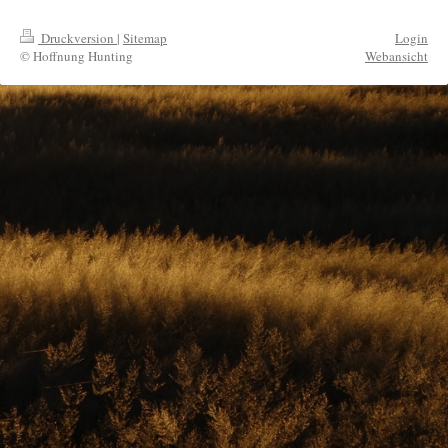
Druckversion
|
Sitemap
Login
© Hoffnung Hunting
Webansicht