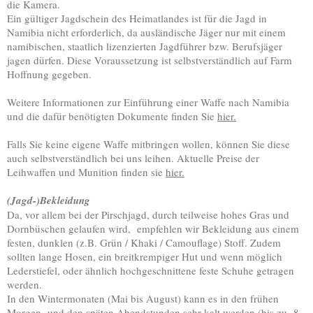
die Kamera.
Ein gültiger Jagdschein des Heimatlandes ist für die Jagd in
Namibia nicht erforderlich, da ausländische Jäger nur mit einem
namibischen, staatlich lizenzierten Jagdführer bzw. Berufsjäger
jagen dürfen. Diese Voraussetzung ist selbstverständlich auf Farm
Hoffnung gegeben.
Weitere Informationen zur Einführung einer Waffe nach Namibia
und die dafür benötigten Dokumente finden Sie
hier
.
Falls Sie keine eigene Waffe mitbringen wollen, können Sie diese
auch selbstverständlich bei uns leihen. Aktuelle Preise der
Leihwaffen und Munition finden sie
hier.
(Jagd-)Bekleidung
Da, vor allem bei der Pirschjagd, durch teilweise hohes Gras und
Dornbüschen gelaufen wird, empfehlen wir Bekleidung aus einem
festen, dunklen (z.B. Grün / Khaki / Camouflage) Stoff. Zudem
sollten lange Hosen, ein breitkrempiger Hut und wenn möglich
Lederstiefel, oder ähnlich hochgeschnittene feste Schuhe getragen
werden.
In den Wintermonaten (Mai bis August) kann es in den frühen
Morgen- und den späten Abendstunden sehr kalt werden (bis zu -8